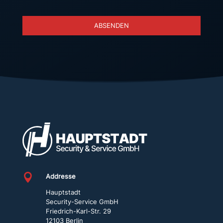
ABSENDEN
D
i
e
s
e
s
F
e
l
d

Addresse
s
Hauptstadt
Security-Service GmbH
o
Friedrich-Karl-Str. 29
l
12103 Berlin