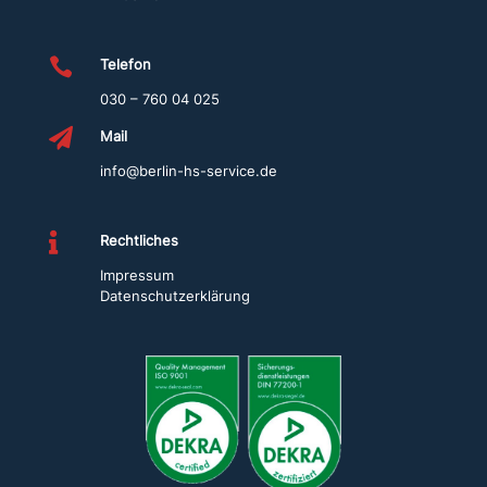
l
t

Telefon
e
030 – 760 04 025
n

Mail
i
c
info@berlin-hs-service.de
h
t

Rechtliches
a
Impressum
u
Datenschutzerklärung
s
g
e
f
ü
l