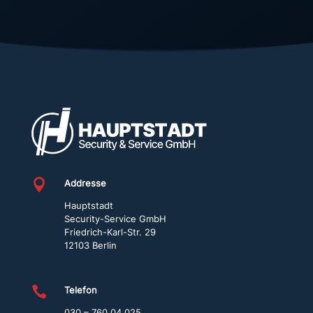
D
i
e
s
e
s
F
e
l
d

Addresse
s
Hauptstadt
Security-Service GmbH
o
Friedrich-Karl-Str. 29
l
12103 Berlin
l
t

Telefon
e
030 – 760 04 025