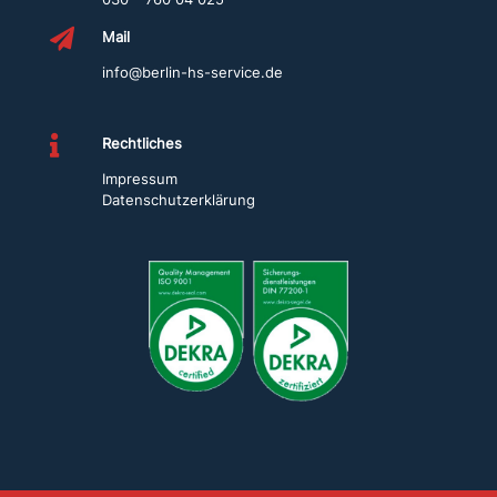
n

Mail
i
c
info@berlin-hs-service.de
h
t

Rechtliches
a
Impressum
u
Datenschutzerklärung
s
g
e
f
ü
l
l
t
w